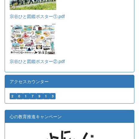
宗谷ひと図鑑ポスター①.pdf
宗谷ひと図鑑ポスター②.pdf
アクセスカウンター
2
0
1
7
9
1
3
心の教育推進キャンペーン