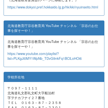
https://www.dokyoi.pref.hokkaido.lg.jp/hk/kki/nyuinseito.html
北海道教育庁宗谷教育局 YouTube チャンネル 「宗谷のお仕
事を探そーや！」
北海道教育庁宗谷教育局 YouTube チャンネル 「宗谷のお仕
事を探そーや！」
https://www.youtube.com/playlist?
list=PLKgJi0MY1WpNb_TDvG9nkFq1BClLoHOi6
学校所在地
〒０９７－１１１１
北海道礼文郡礼文町大字船泊村
字ヲチカフナイ２７番地
ＴＥＬ ０１６３－８７－２３５８
ＦＡＸ ０１６３－８７－２３０１